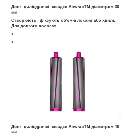
Довгі циліндричні насадки AirwrapTM діаметром 30
мм
Створюють і фіксують об'ємні локони або хвилі.
Для довгого волосся.
Довгі циліндричні насадки AirwrapTM діаметром 40
мм