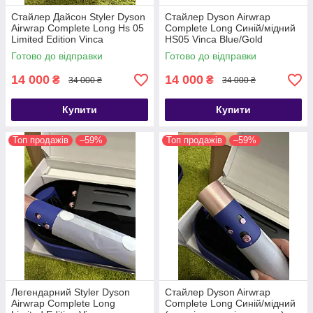
Стайлер Дайсон Styler Dyson
Стайлер Dyson Airwrap
Airwrap Complete Long Hs 05
Complete Long Синій/мідний
Limited Edition Vinca
HS05 Vinca Blue/Gold
Blue/Rose
Готово до відправки
Готово до відправки
14 000
14 000
₴
₴
34 000 ₴
34 000 ₴
Купити
Купити
Топ продажів
–59%
Топ продажів
–59%
Легендарний Styler Dyson
Стайлер Dyson Airwrap
Airwrap Complete Long
Complete Long Синій/мідний