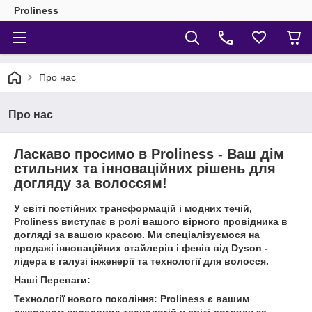
Proliness
Про нас
Про нас
Ласкаво просимо в Proliness - Ваш дім
стильних та інноваційних рішень для
догляду за волоссям!
У світі постійних трансформацій і модних течій,
Proliness виступає в ролі вашого вірного провідника в
догляді за вашою красою. Ми спеціалізуємося на
продажі інноваційних стайлерів і фенів від Dyson -
лідера в галузі інженерії та технології для волосся.
Наші Переваги:
Технології нового покоління: Proliness є вашим
джерелом передових технологій у світі догляду за