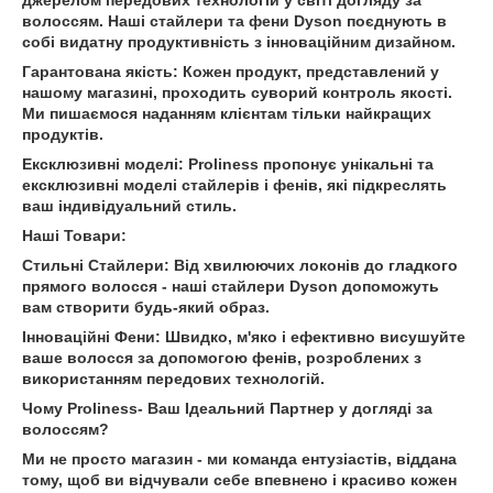
волоссям. Наші стайлери та фени Dyson поєднують в
собі видатну продуктивність з інноваційним дизайном.
Гарантована якість: Кожен продукт, представлений у
нашому магазині, проходить суворий контроль якості.
Ми пишаємося наданням клієнтам тільки найкращих
продуктів.
Ексклюзивні моделі: Proliness пропонує унікальні та
ексклюзивні моделі стайлерів і фенів, які підкреслять
ваш індивідуальний стиль.
Наші Товари:
Стильні Стайлери: Від хвилюючих локонів до гладкого
прямого волосся - наші стайлери Dyson допоможуть
вам створити будь-який образ.
Інноваційні Фени: Швидко, м'яко і ефективно висушуйте
ваше волосся за допомогою фенів, розроблених з
використанням передових технологій.
Чому Proliness- Ваш Ідеальний Партнер у догляді за
волоссям?
Ми не просто магазин - ми команда ентузіастів, віддана
тому, щоб ви відчували себе впевнено і красиво кожен